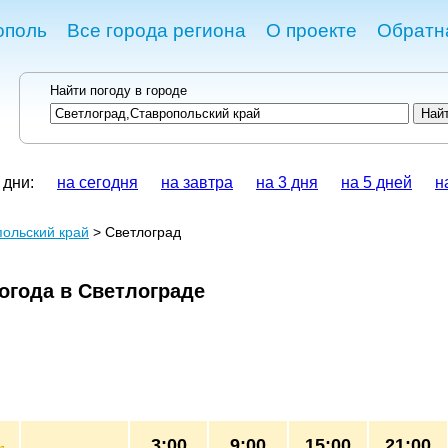
ополь
Все города региона
О проекте
Обратн
Найти погоду в городе
 дни:
на сегодня
на завтра
на 3 дня
на 5 дней
н
ольский край
> Светлоград
огода в Светлограде
3:00
9:00
15:00
21:00