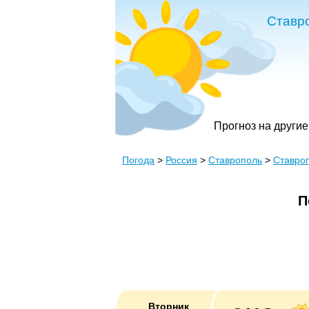
Ставр
Прогноз на другие
Погода
>
Россия
>
Ставрополь
>
Ставроп
П
Вторник