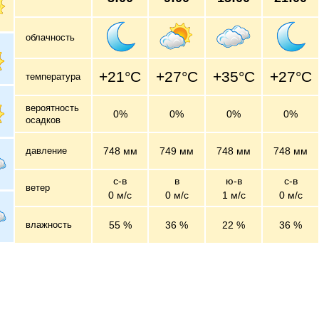
облачность
+21°C
+27°C
+35°C
+27°C
температура
вероятность
0%
0%
0%
0%
осадков
давление
748 мм
749 мм
748 мм
748 мм
с-в
в
ю-в
с-в
ветер
0 м/c
0 м/c
1 м/c
0 м/c
влажность
55 %
36 %
22 %
36 %