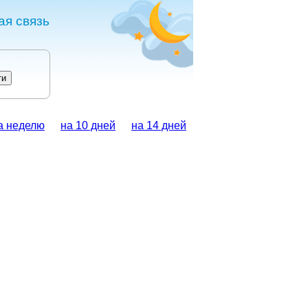
ая связь
а неделю
на 10 дней
на 14 дней