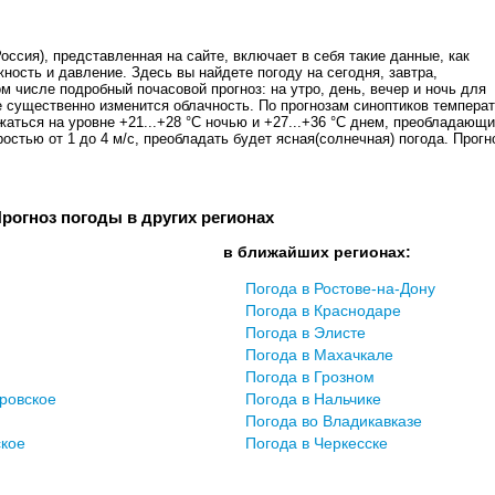
оссия), представленная на сайте, включает в себя такие данные, как
жность и давление. Здесь вы найдете погоду на сегодня, завтра,
ом числе подробный почасовой прогноз: на утро, день, вечер и ночь для
е существенно изменится облачность. По прогнозам синоптиков темпера
аться на уровне +21...+28 °C ночью и +27...+36 °C днем, преобладающ
ростью от 1 до 4 м/с, преобладать будет ясная(солнечная) погода. Прогн
рогноз погоды в других регионах
в ближайших регионах:
Погода в Ростове-на-Дону
Погода в Краснодаре
Погода в Элисте
Погода в Махачкале
Погода в Грозном
ровское
Погода в Нальчике
Погода во Владикавказе
ское
Погода в Черкесске