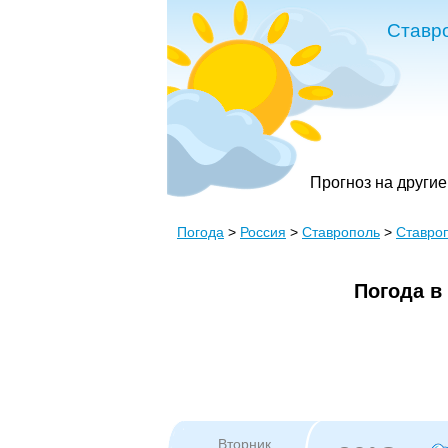
Ставр
Прогноз на другие
Погода
>
Россия
>
Ставрополь
>
Ставроп
Погода в
Вторник