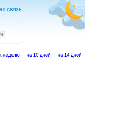
ая связь
а неделю
на 10 дней
на 14 дней