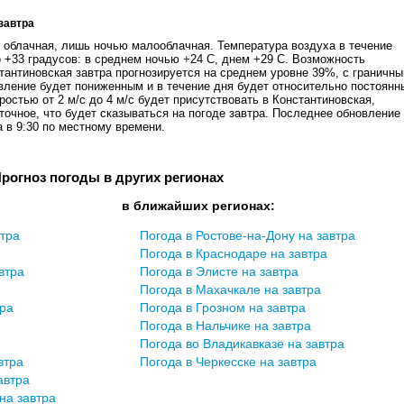
завтра
я облачная, лишь ночью малооблачная. Температура воздуха в течение
о +33 градусов: в среднем ночью +24 С, днем +29 С. Возможность
тантиновская завтра прогнозируется на среднем уровне 39%, с граничн
ление будет пониженным и в течение дня будет относительно постоян
коростью от 2 м/с до 4 м/c будет присутствовать в Константиновская,
точное, что будет сказываться на погоде завтра. Последнее обновление
а в 9:30 по местному времени.
рогноз погоды в других регионах
в ближайших регионах:
втра
Погода в Ростове-на-Дону на завтра
Погода в Краснодаре на завтра
втра
Погода в Элисте на завтра
Погода в Махачкале на завтра
тра
Погода в Грозном на завтра
Погода в Нальчике на завтра
Погода во Владикавказе на завтра
втра
Погода в Черкесске на завтра
автра
на завтра