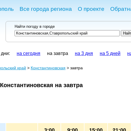
ополь
Все города региона
О проекте
Обратн
Найти погоду в городе
 дни:
на сегодня
на завтра
на 3 дня
на 5 дней
н
ольский край
>
Константиновская
> завтра
 Константиновская на завтра
3:00
9:00
15:00
21:00