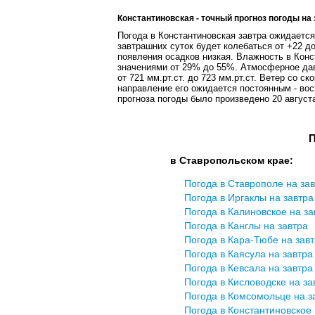
Константиновская - точный прогноз погоды на 
Погода в Константиновская завтра ожидаетс
завтрашних суток будет колебаться от +22 д
появления осадков низкая. Влажность в Конс
значениями от 29% до 55%. Атмосферное дав
от 721 мм.рт.ст. до 723 мм.рт.ст. Ветер со с
направление его ожидается постоянным - вос
прогноза погоды было произведено 20 август
П
в Ставропольском крае:
Погода в Ставрополе на за
Погода в Иргаклы на завтра
Погода в Калиновское на за
Погода в Канглы на завтра
Погода в Кара-Тюбе на зав
Погода в Каясула на завтра
Погода в Кевсала на завтра
Погода в Кисловодске на за
Погода в Комсомольце на з
Погода в Константиновское 