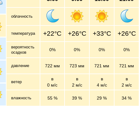
облачность
+22°C
+26°C
+33°C
+26°C
температура
вероятность
0%
0%
0%
0%
осадков
давление
722 мм
723 мм
721 мм
721 мм
в
в
в
в
ветер
0 м/c
2 м/c
4 м/c
2 м/c
влажность
55 %
39 %
29 %
34 %